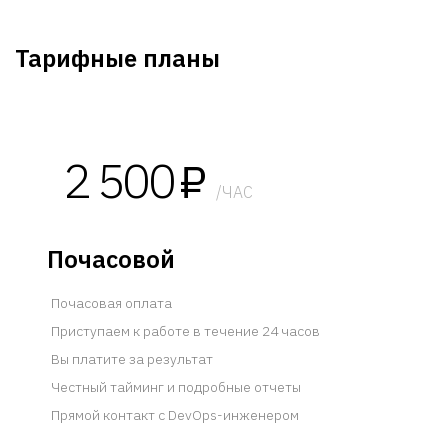
Тарифные планы
2 500
₽
/ЧАС
Почасовой
Почасовая оплата
Приступаем к работе в течение 24 часов
Вы платите за результат
Честный тайминг и подробные отчеты
Прямой контакт с DevOps-инженером