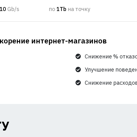
10
Gb/s
по
1Tb
на точку
корение интернет-магазинов
Снижение % отказ
Улучшение поведен
Снижение расходов
ГУ