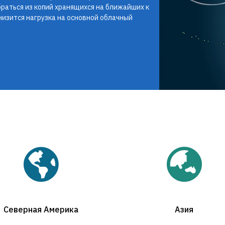
 браться из копий хранящихся на ближайших к
низится нагрузка на основной облачный
Северная Америка
Азия