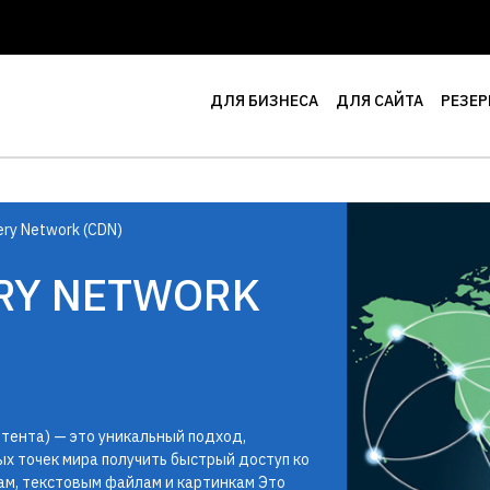
ДЛЯ БИЗНЕСА
ДЛЯ САЙТА
РЕЗЕР
ery Network (CDN)
ERY NETWORK
онтента) — это уникальный подход,
х точек мира получить быстрый доступ ко
ам, текстовым файлам и картинкам Это