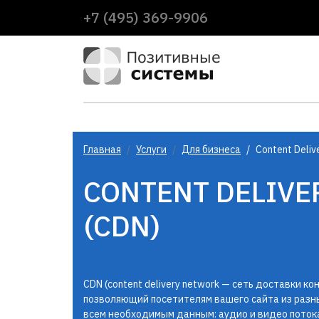
+7 (495) 369-9906
Главная
Услуги
Для бизнеса
Content Deliv
CONTENT DELIV
(CDN)
CDN (content delivery network — сеть доставки к
позволяющий посетителям вашего сайта из разны
всем необходимым данным: аудио и видео поток