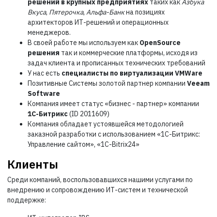
решений в крупных предприятиях
таких как
Азбука
Вкуса
,
Пятерочка
,
Альфа-Банк
на позициях
архитекторов ИТ-решений и операционных
менеджеров.
В своей работе мы используем как
OpenSource
решения
так и коммерческие платформы, исходя из
задач клиента и прописанных технических требований
У нас есть
специалисты по виртуализации VMWare
Позитивные Системы золотой партнер компании
Veeam
Software
Компания имеет статус «бизнес - партнер» компании
1С-Битрикс
(ID 2011609)
Компания обладает устоявшейся методологией
заказной разработки с использованием «1С-Битрикс:
Управление сайтом», «1С-Bitrix24»
Клиенты
Среди компаний, воспользовавшихся нашими услугами по
внедрению и сопровождению ИТ-систем и технической
поддержке: